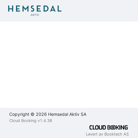
Brukeravtale
Personvernerklæring
Kontakt
oss
Lukk
Lukk
Lukk
Send
Copyright © 2026 Hemsedal Aktiv SA
Cloud Booking v1.4.38
Levert av Booktech AS