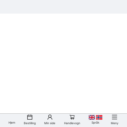
Hjem
Språk
Bestilling
Min side
Handlevogn
Meny