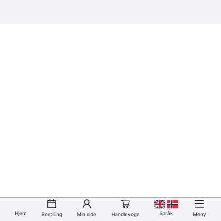
Hjem
Språk
Bestilling
Min side
Handlevogn
Meny