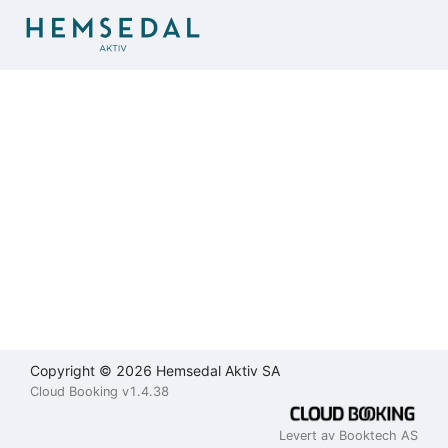
Brukeravtale
Personvernerklæring
Kontakt
oss
Lukk
Lukk
Lukk
Send
Copyright © 2026 Hemsedal Aktiv SA
Cloud Booking v1.4.38
Levert av Booktech AS